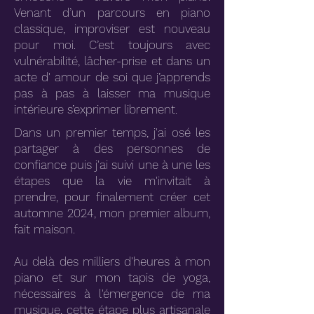
Venant d’un parcours en piano
classique, improviser est nouveau
pour moi. C’est toujours avec
vulnérabilité, lâcher-prise et dans un
acte d' amour de soi que j’apprends
pas à pas à laisser ma musique
intérieure s’exprimer librement.
Dans un premier temps, j'ai osé les
partager à des personnes de
confiance puis j'ai suivi une à une les
étapes que la vie m'invitait à
prendre, pour finalement créer cet
automne 2024, mon premier album,
fait maison.
Au delà des milliers d'heures à mon
piano et sur mon tapis de yoga,
nécessaires à l'émergence de ma
musique, cette étape plus artisanale