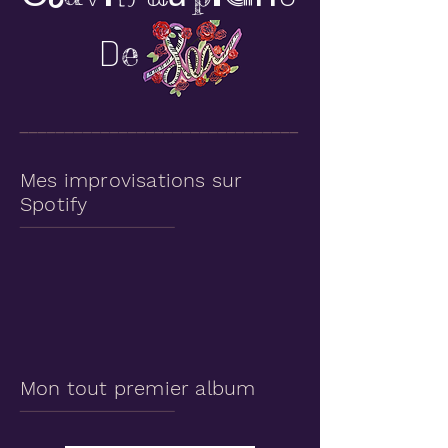
D
e
_______________________________
Mes improvisations sur
Spotify
_______________________________
Mon tout premier album
_______________________________