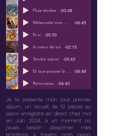
-03:48
Pluie étoilée
-06:45
Mélancolie mon amour
-05:33
Et si
-02:15
A coeur de soi
-03:43
Tendre espoir
-06:48
Et que pousse la vie
-04:40
Renouveau
Je te présente mon tout premier
album, un recueil de 12 pièces au
piano enregistré en direct chez moi
en Juin 2024, à un moment où
j'avais besoin d'exprimer mes
émotions à travers mon piano.