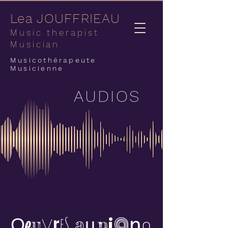
Lea JOUFFRIEAU
Music therapist
Musician
Musicothérapeute
Musicienne
AUDIOS
r
a
eS
i
o
e
u
a
p
n
O
V
u