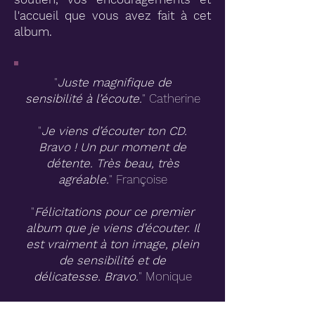
l'accueil que vous avez fait à cet
album.
"
Juste magnifique de
sensibilité à l’écoute.
" Catherine
"
Je viens d’écouter ton CD.
Bravo ! Un pur moment de
détente. Très beau, très
agréable.
" Françoise
"
Félicitations pour ce premier
album que je viens d’écouter. Il
est vraiment à ton image, plein
de sensibilité et de
délicatesse. Bravo.
" Monique
"
Je l'ai encore écouté et ce fut